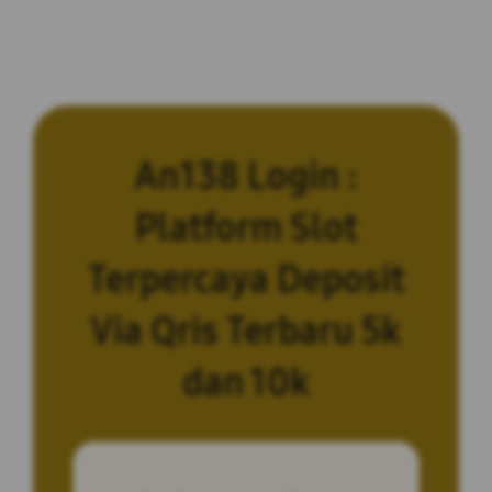
An138 Login :
Platform Slot
Terpercaya Deposit
Via Qris Terbaru 5k
dan 10k