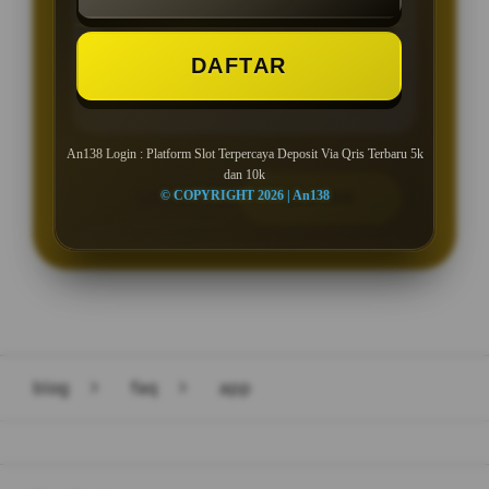
Minimal Deposit Rp. 20.000
DAFTAR
Minimal Withdraw Rp 50.000
An138 Login : Platform Slot Terpercaya Deposit Via Qris Terbaru 5k
dan 10k
© COPYRIGHT 2026 | An138
LOGIN
DAFTAR
Layer Popup Close
blog
>
faq
>
app
Buka
Footer Navigation